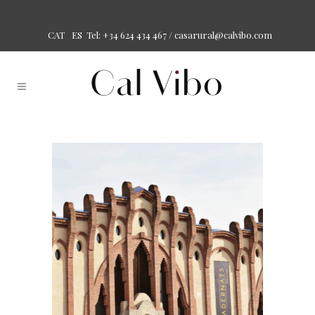
Tel: +34 624 434 467 /
casarural@calvibo.com
CAT
ES