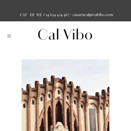
Tel: +34 624 434 467 /
casarural@calvibo.com
CAT
ES