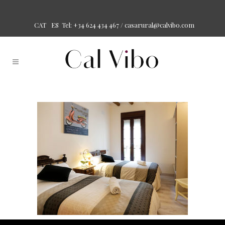
Tel: +34 624 434 467 /
casarural@calvibo.com
CAT
ES