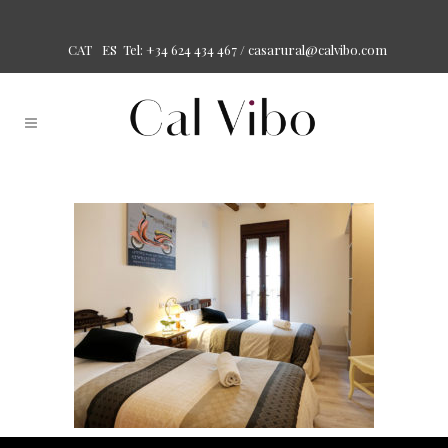
Tel: +34 624 434 467 /
casarural@calvibo.com
CAT
ES