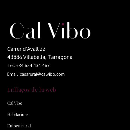
Carrer d'Avall 22
43886 Villabella, Tarragona
Tel: +34 624 434 467
Email: casarural@calvibo.com
Enllaços de la web
Cal Vibo
Habitacions
Entorn rural