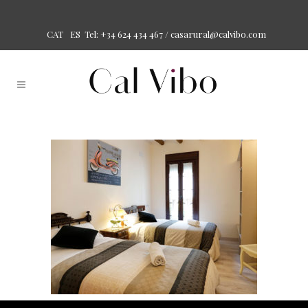
Tel: +34 624 434 467 /
casarural@calvibo.com
CAT
ES