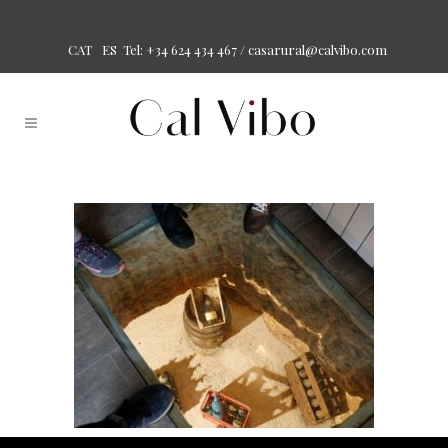
Tel: +34 624 434 467 /
casarural@calvibo.com
CAT
ES