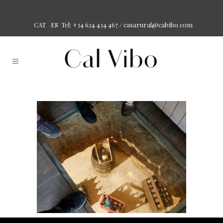
Tel: +34 624 434 467 /
casarural@calvibo.com
CAT
ES