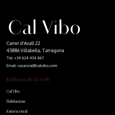
Carrer d'Avall 22
43886 Villabella, Tarragona
Tel: +34 624 434 467
Email: casarural@calvibo.com
Enllaços de la web
Cal Vibo
Habitacions
Entorn rural