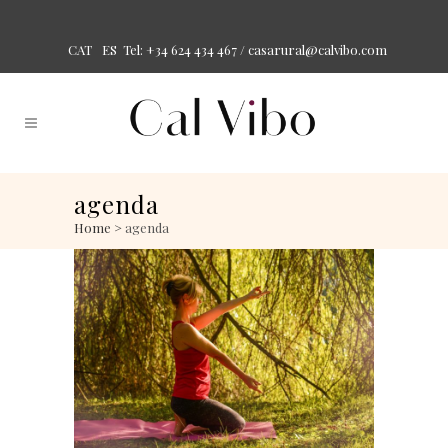
Tel: +34 624 434 467 /
casarural@calvibo.com
CAT
ES
agenda
Home
>
agenda