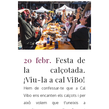
20 febr.
Festa de
la calçotada.
¡Viu-la a cal ViBo!
Hem de confessar-te que a Cal
Vibo ens encanten els calçots i per
això volem que t'uneixis a