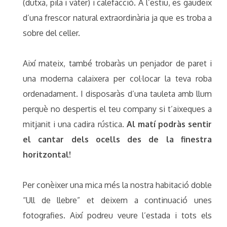
(dutxa, pila i vàter) i calefacció. A l’estiu, es gaudeix
d’una frescor natural extraordinària ja que es troba a
sobre del celler.
Així mateix, també trobaràs un penjador de paret i
una moderna calaixera per col·locar la teva roba
ordenadament. I disposaràs d’una tauleta amb llum
perquè no despertis el teu company si t’aixeques a
mitjanit i una cadira rústica.
Al matí podràs sentir
el cantar dels ocells des de la finestra
horitzontal!
Per conèixer una mica més la nostra habitació doble
“Ull de llebre” et deixem a continuació unes
fotografies. Així podreu veure l’estada i tots els