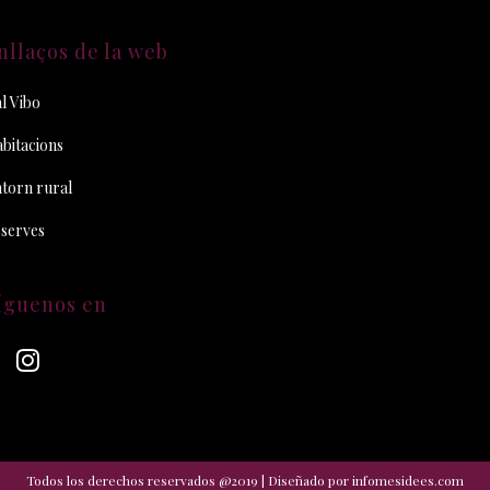
nllaços de la web
l Vibo
bitacions
torn rural
serves
íguenos en
Todos los derechos reservados @2019 | Diseñado por
infomesidees.com