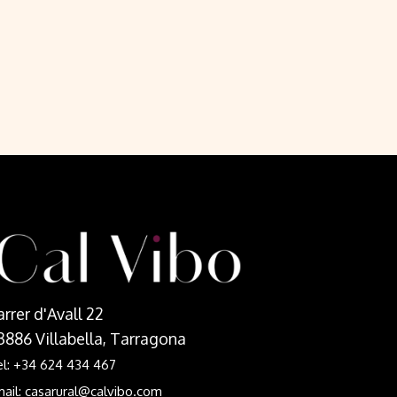
arrer d'Avall 22
3886 Villabella, Tarragona
l: +34 624 434 467
ail: casarural@calvibo.com