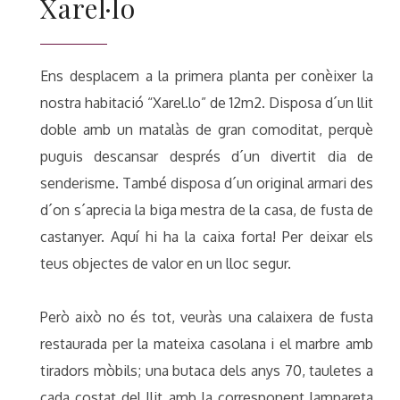
Xarel·lo
Ens desplacem a la primera planta per conèixer la
nostra habitació “Xarel.lo” de 12m2. Disposa d´un llit
doble amb un matalàs de gran comoditat, perquè
puguis descansar després d´un divertit dia de
senderisme. També disposa d´un original armari des
d´on s´aprecia la biga mestra de la casa, de fusta de
castanyer. Aquí hi ha la caixa forta! Per deixar els
teus objectes de valor en un lloc segur.
Però això no és tot, veuràs una calaixera de fusta
restaurada per la mateixa casolana i el marbre amb
tiradors mòbils; una butaca dels anys 70, tauletes a
cada costat del llit amb la corresponent lampareta