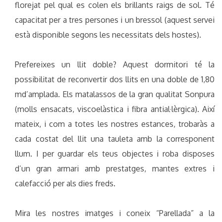
florejat pel qual es colen els brillants raigs de sol. Té
capacitat per a tres persones i un bressol (aquest servei
està disponible segons les necessitats dels hostes).
Prefereixes un llit doble? Aquest dormitori té la
possibilitat de reconvertir dos llits en una doble de 1,80
md’amplada. Els matalassos de la gran qualitat Sonpura
(molls ensacats, viscoelàstica i fibra antial·lèrgica). Així
mateix, i com a totes les nostres estances, trobaràs a
cada costat del llit una tauleta amb la corresponent
llum. I per guardar els teus objectes i roba disposes
d’un gran armari amb prestatges, mantes extres i
calefacció per als dies freds.
Mira les nostres imatges i coneix “Parellada” a la