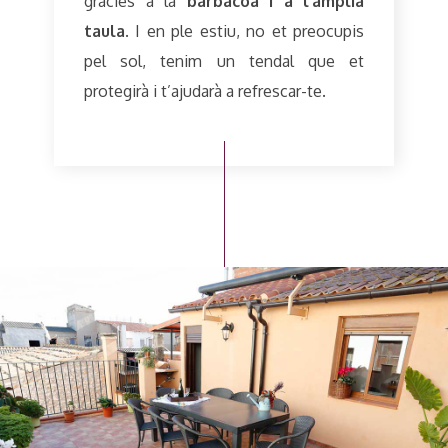
gràcies a la
barbacoa i a l’àmplia
taula
. I en ple estiu, no et preocupis
pel sol, tenim un tendal que et
protegirà i t’ajudarà a refrescar-te.