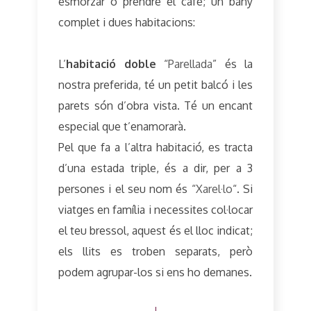
esmorzar o prendre el cafè; un bany
complet i dues habitacions:
L’
habitació doble
“
Parellada
” és la
nostra preferida, té un petit balcó i les
parets són d’obra vista. Té un encant
especial que t’enamorarà.
Pel que fa a l’altra habitació, es tracta
d’una estada triple, és a dir, per a 3
persones i el seu nom és “
Xarel·lo
“. Si
viatges en família i necessites col·locar
el teu bressol, aquest és el lloc indicat;
els llits es troben separats, però
podem agrupar-los si ens ho demanes.