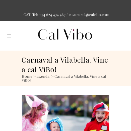
Tel: +34 624 434 467 /
casarural@calvibo.com
CAT
Carnaval a Vilabella. Vine
a cal ViBo!
Home
>
agenda
>
Carnaval a Vilabella. Vine a cal
ViBo!