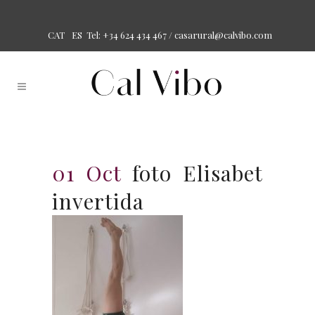
Tel: +34 624 434 467 /
casarural@calvibo.com
CAT
ES
01 Oct
foto Elisabet
invertida