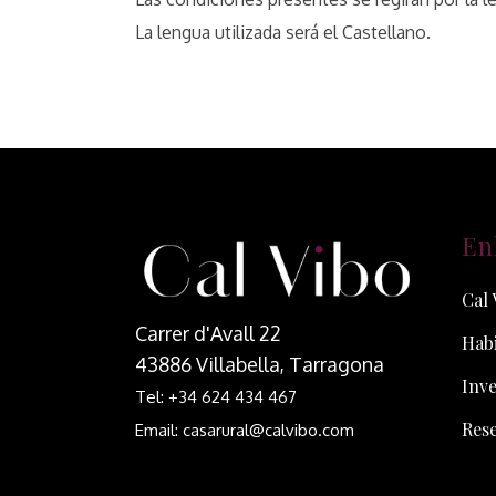
La lengua utilizada será el Castellano.
En
Cal 
Carrer d'Avall 22
Habi
43886 Villabella, Tarragona
Inve
Tel: +34 624 434 467
Res
Email: casarural@calvibo.com