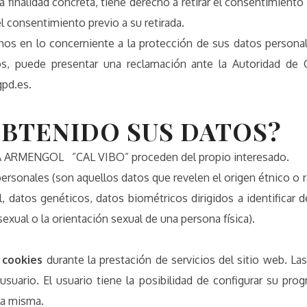
 finalidad concreta, tiene derecho a retirar el consentimient
el consentimiento previo a su retirada.
hos en lo concerniente a la protección de sus datos person
hos, puede presentar una reclamación ante la Autoridad de
gpd.es.
BTENIDO SUS DATOS?
A ARMENGOL ”CAL VIBO” proceden del propio interesado.
ersonales (son aquellos datos que revelen el origen étnico o rac
ical, datos genéticos, datos biométricos dirigidos a identifica
 sexual o la orientación sexual de una persona física).
r cookies
durante la prestación de servicios del sitio web. La
 usuario. El usuario tiene la posibilidad de configurar su p
la misma.