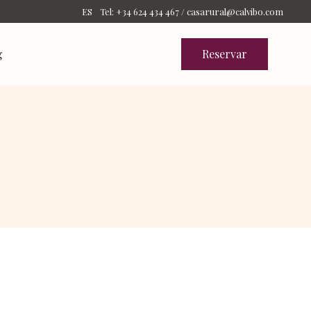
Tel: +34 624 434 467 /
casarural@calvibo.com
ES
g
Reservar