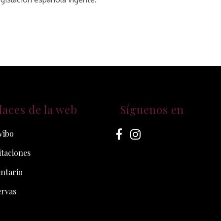
laces de la web
Síguenos en
Vibo
taciones
ntario
ervas