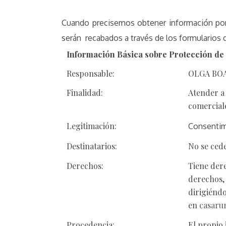
Cuando precisemos obtener información por 
serán recabados a través de los formularios d
Información Básica sobre Protección de
Responsable:
OLGA BO
Finalidad:
Atender a 
comercial
Legitimación:
Consentim
Destinatarios:
No se cede
Derechos:
Tiene dere
derechos, 
dirigiéndo
en
casaru
Procedencia:
El propio 