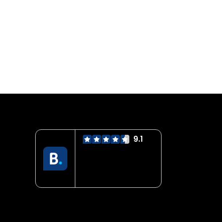
9.1
Servicio mejor
valorado
verificado por:
Trustindex