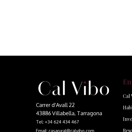
En
Cal 
Carrer d'Avall 22
Habi
43886 Villabella, Tarragona
Inve
Tel: +34 624 434 467
Res
Email: casarural@calvibo.com