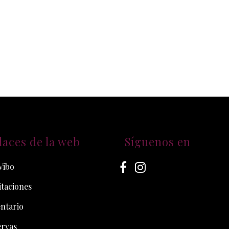
laces de la web
Síguenos en
Vibo
taciones
ntario
ervas