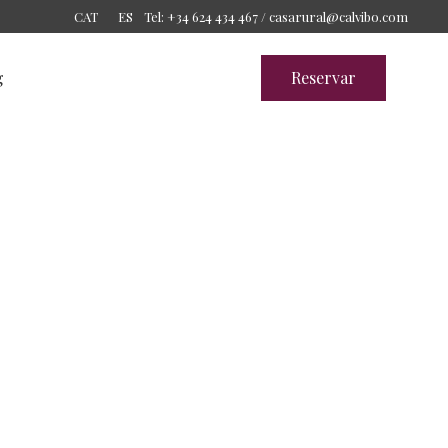
Tel: +34 624 434 467 /
casarural@calvibo.com
CAT
ES
g
Reservar