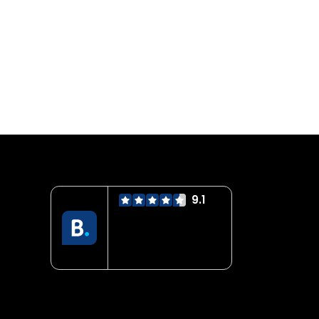
9.1
Servicio mejor
valorado
verificado por:
Trustindex