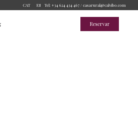
Tel: +34 624 434 467 /
casarural@calvibo.com
CAT
ES
g
Reservar