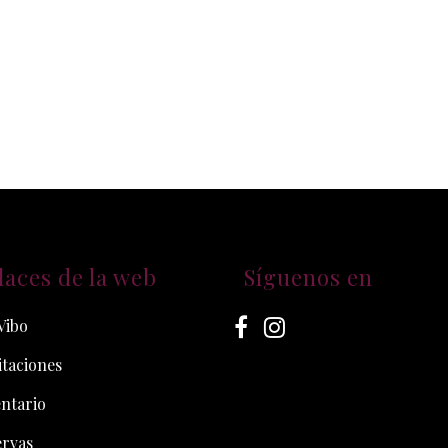
laces de la web
Síguenos en
Vibo
taciones
ntario
ervas