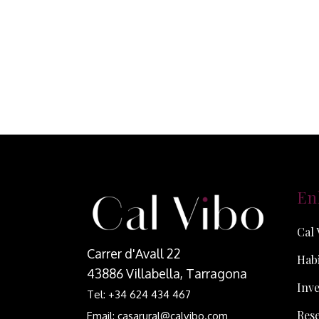
En
Cal 
Carrer d'Avall 22
Habi
43886 Villabella, Tarragona
Inve
Tel: +34 624 434 467
Res
Email: casarural@calvibo.com