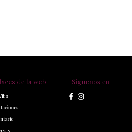
laces de la web
Síguenos en
Vibo
taciones
ntario
ervas