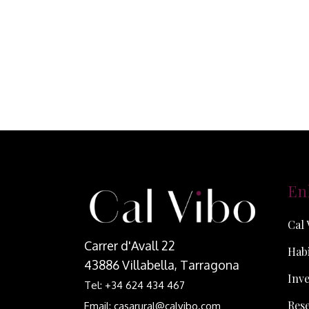
En
Cal 
Carrer d'Avall 22
Habi
43886 Villabella, Tarragona
Inve
Tel: +34 624 434 467
Res
Email: casarural@calvibo.com