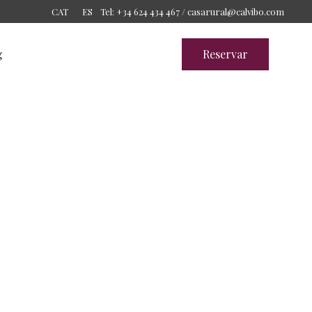
Tel: +34 624 434 467 /
casarural@calvibo.com
CAT
ES
g
Reservar