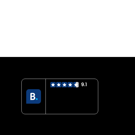
9.1
Servicio mejor
valorado
verificado por:
Trustindex