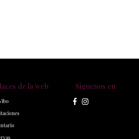
laces de la web
Síguenos en
Vibo
taciones
ntario
ervas