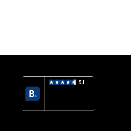
9.1
Servicio mejor
valorado
verificado por:
Trustindex