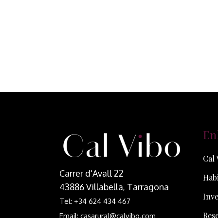
En
Cal 
Carrer d'Avall 22
Habi
43886 Villabella, Tarragona
Inve
Tel: +34 624 434 467
Res
Email: casarural@calvibo.com