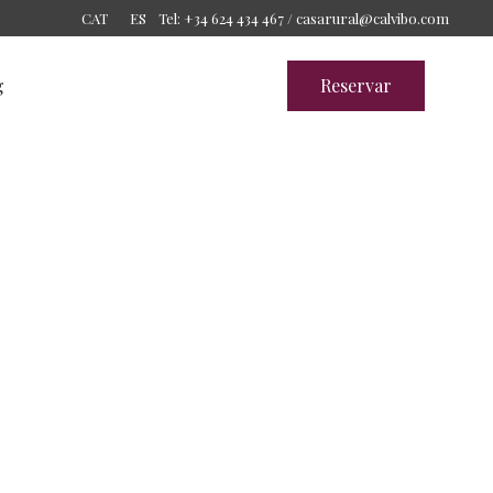
Tel: +34 624 434 467 /
casarural@calvibo.com
CAT
ES
g
Reservar