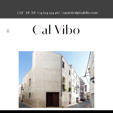
Tel: +34 624 434 467 /
casarural@calvibo.com
CAT
ES