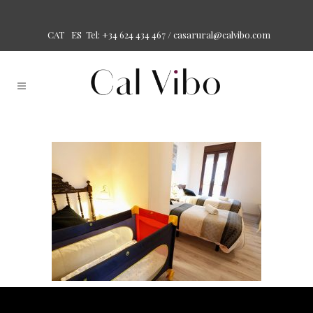
Tel: +34 624 434 467 /
casarural@calvibo.com
CAT
ES