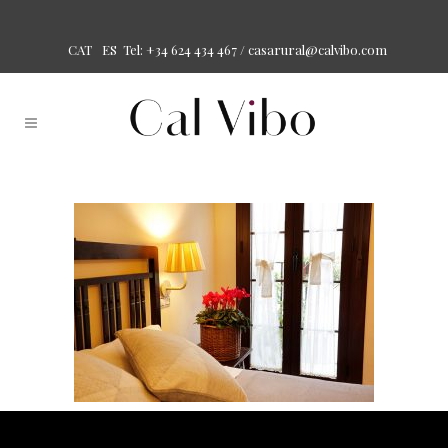
Tel: +34 624 434 467 /
casarural@calvibo.com
CAT
ES