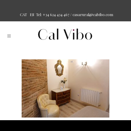
Tel: +34 624 434 467 /
casarural@calvibo.com
CAT
ES