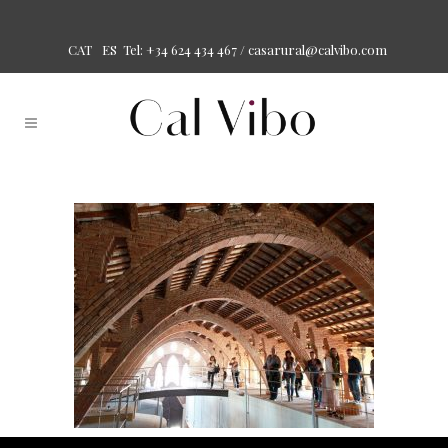
Tel: +34 624 434 467 /
casarural@calvibo.com
CAT
ES