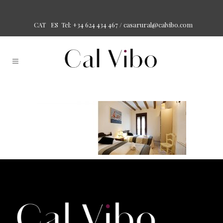
Tel: +34 624 434 467 /
casarural@calvibo.com
CAT
ES