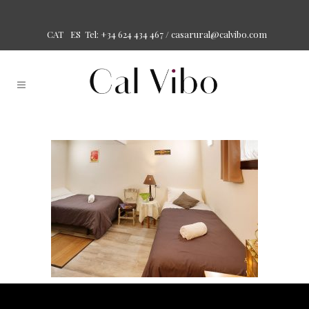
Tel: +34 624 434 467 /
casarural@calvibo.com
CAT
ES