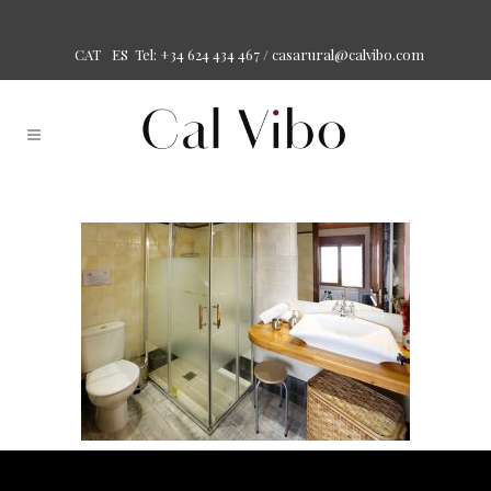
Tel: +34 624 434 467 /
casarural@calvibo.com
CAT
ES