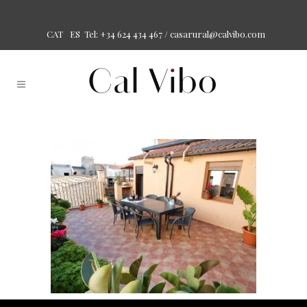
Tel: +34 624 434 467 /
casarural@calvibo.com
CAT
ES