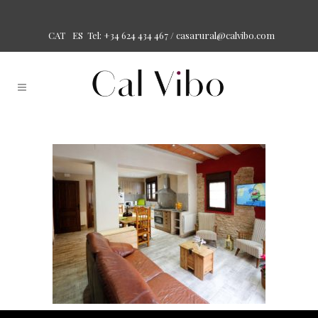
Tel: +34 624 434 467 /
casarural@calvibo.com
CAT
ES