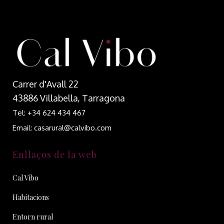
Carrer d'Avall 22
43886 Villabella, Tarragona
Tel: +34 624 434 467
Email: casarural@calvibo.com
Enllaços de la web
Cal Vibo
Habitacions
Entorn rural