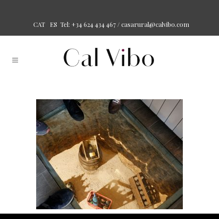
Tel: +34 624 434 467 /
casarural@calvibo.com
CAT
ES