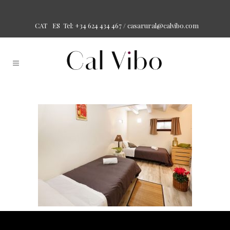
Tel: +34 624 434 467 /
casarural@calvibo.com
CAT
ES