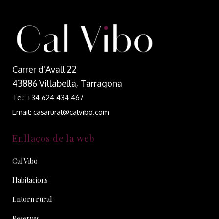
Carrer d'Avall 22
43886 Villabella, Tarragona
Tel: +34 624 434 467
Email: casarural@calvibo.com
Enllaços de la web
Cal Vibo
Habitacions
Entorn rural
Reserves