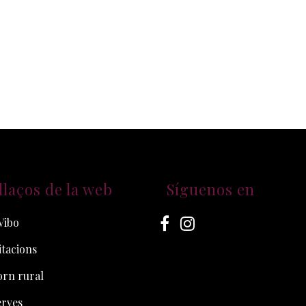
llaços de la web
Síguenos en
Vibo
tacions
orn rural
erves