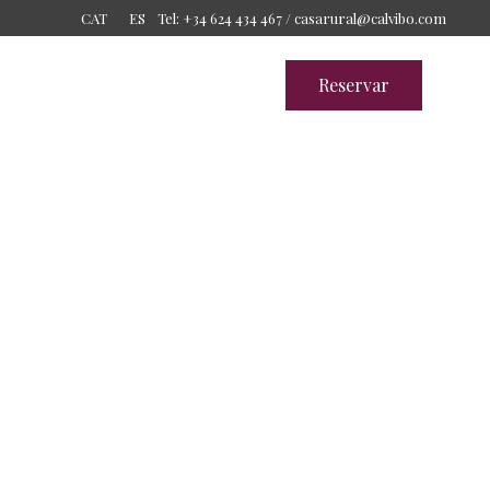
Tel: +34 624 434 467 /
casarural@calvibo.com
CAT
ES
Reservar