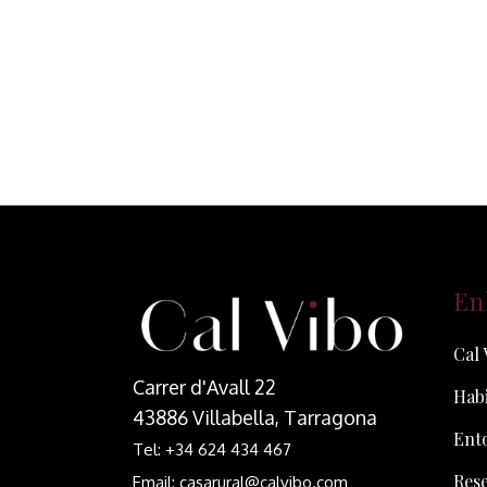
En
Cal 
Carrer d'Avall 22
Habi
43886 Villabella, Tarragona
Ent
Tel: +34 624 434 467
Res
Email: casarural@calvibo.com