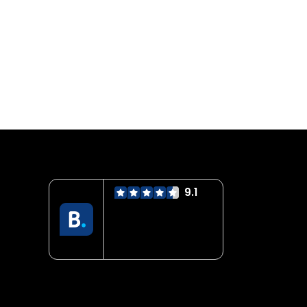
9.1
Servicio mejor
valorado
verificado por:
Trustindex