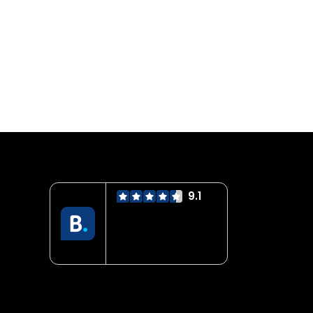
9.1
Servicio mejor
valorado
verificado por:
Trustindex