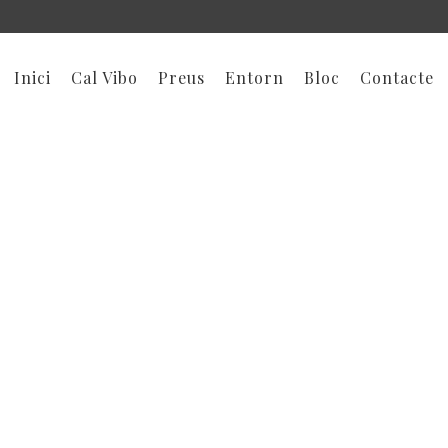
Inici
Cal Vibo
Preus
Entorn
Bloc
Contacte