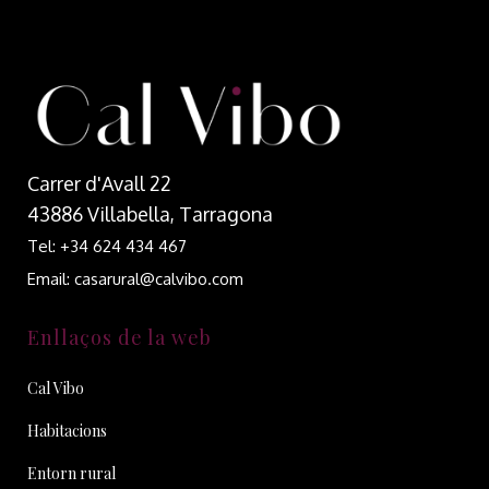
Carrer d'Avall 22
43886 Villabella, Tarragona
Tel: +34 624 434 467
Email: casarural@calvibo.com
Enllaços de la web
Cal Vibo
Habitacions
Entorn rural