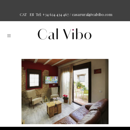
Tel: +34 624 434 467 /
casarural@calvibo.com
CAT
ES