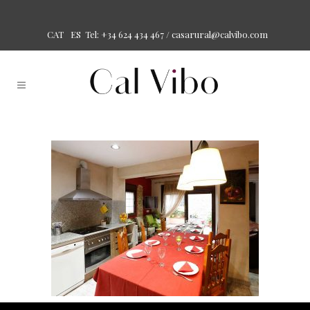
Tel: +34 624 434 467 /
casarural@calvibo.com
CAT
ES