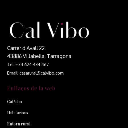
Carrer d'Avall 22
43886 Villabella, Tarragona
Tel: +34 624 434 467
Email: casarural@calvibo.com
Enllaços de la web
Cal Vibo
Habitacions
Entorn rural