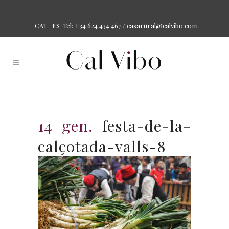
Tel: +34 624 434 467 /
casarural@calvibo.com
CAT
ES
14 gen.
festa-de-la-
calçotada-valls-8